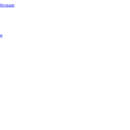
 больше
ре