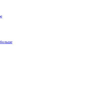
ре
 больше