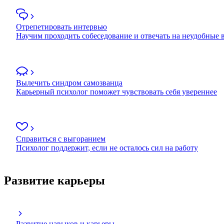
Отрепетировать интервью
Научим проходить собеседование и отвечать на неудобные
Вылечить синдром самозванца
Карьерный психолог поможет чувствовать себя увереннее
Справиться с выгоранием
Психолог поддержит, если не осталось сил на работу
Развитие карьеры
Развитие навыков и карьеры