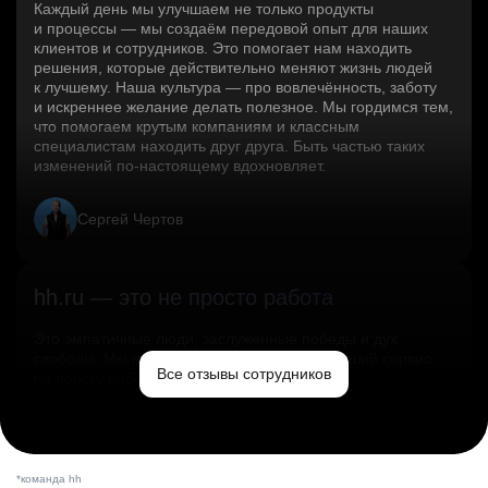
Каждый день мы улучшаем не только продукты
и процессы — мы создаём передовой опыт для наших
клиентов и сотрудников. Это помогает нам находить
решения, которые действительно меняют жизнь людей
к лучшему. Наша культура — про вовлечённость, заботу
и искреннее желание делать полезное. Мы гордимся тем,
что помогаем крутым компаниям и классным
специалистам находить друг друга. Быть частью таких
изменений по‑настоящему вдохновляет.
Сергей Чертов
hh.ru — это не просто работа
Это эмпатичные люди, заслуженные победы и дух
свободы. Мы помогаем миру и создаём лучший сервис
Все отзывы сотрудников
по поиску работы в стране.
Ольга Емельянова
*команда hh