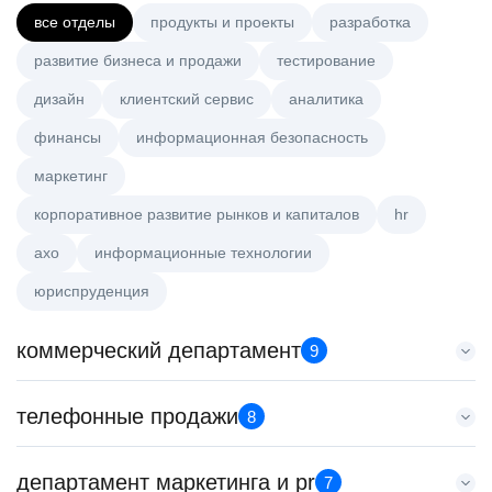
все отделы
продукты и проекты
разработка
развитие бизнеса и продажи
тестирование
дизайн
клиентский сервис
аналитика
финансы
информационная безопасность
маркетинг
корпоративное развитие рынков и капиталов
hr
axo
информационные технологии
юриспруденция
коммерческий департамент
9
Key Account Manager (EdTech)
телефонные продажи
8
HeadHunter::Коммерческий департамент
сегодня
Менеджер по продажам в сегменте среднего и крупного
департамент маркетинга и pr
150000 ₽
7