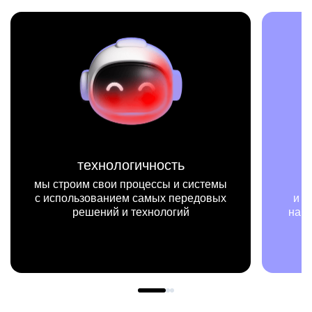
технологичность
мы строим свои процессы и системы
мы на
с использованием самых передовых
и примера
решений и технологий
нашей раб