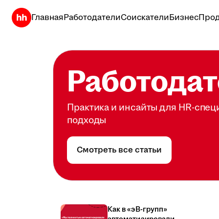
Главная
Работодатели
Соискатели
Бизнес
Прод
Работодат
Практика и инсайты для HR-спец
подходы
Смотреть все статьи
Как в «эВ-групп»