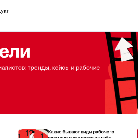
укт
ели
иалистов: тренды, кейсы и рабочие
Какие бывают виды рабочего