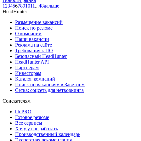
Новости рынка
1
2
3
4
5
6
7
8
9
10
11
...
48
дальше
HeadHunter
Размещение вакансий
Поиск по резюме
О компании
Наши вакансии
Реклама на сайте
Требования к ПО
Безопасный HeadHunter
HeadHunter API
Партнерам
Инвесторам
Каталог компаний
Поиск по вакансиям в Заветном
Сетка: соцсеть для нетворкинга
Соискателям
hh PRO
Готовое резюме
Все сервисы
Хочу у вас работать
Производственный календарь
Экспертная рекомендация