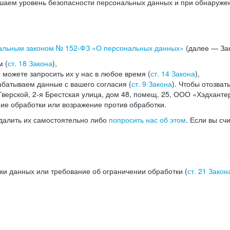
аем уровень безопасности персональных данных и при обнаружени
альным законом №
152-ФЗ
«О персональных данных»
(далее — Зак
м (
ст. 18 Закона
),
можете запросить их у нас в любое время (
ст. 14 Закона
),
абатываем данные с вашего согласия (
ст. 9 Закона
). Чтобы отозват
верской, 2-я Брестская улица, дом 48, помещ. 25, ООО «Хэдханте
ние обработки или возражение против обработки.
далить их самостоятельно либо
попросить нас об этом
. Если вы сч
ки данных или требование об ограничении обработки (
ст. 21 Закон