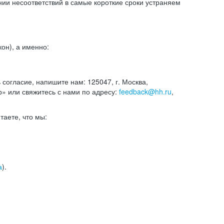
и несоответствий в самые короткие сроки устраняем
он), а именно:
ь согласие, напишите нам: 125047, г. Москва,
р» или свяжитесь с нами по адресу:
feedback@hh.ru
,
итаете, что мы:
а
).