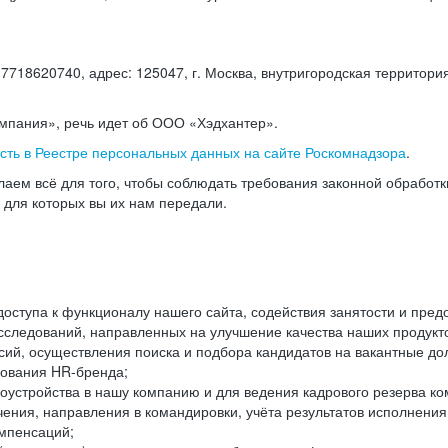
18620740, адрес: 125047, г. Москва, внутригородская территория
омпания», речь идет об ООО «Хэдхантер».
есть в Реестре персональных данных на сайте Роскомнадзора
.
аем всё для того, чтобы соблюдать требования законной обработ
, для которых вы их нам передали.
ступа к функционалу нашего сайта, содействия занятости и пред
следований, направленных на улучшение качества наших продуктов
ий, осуществления поиска и подбора кандидатов на вакантные дол
ования HR-бренда;
оустройства в нашу компанию и для ведения кадрового резерва ко
чения, направления в командировки, учёта результатов исполнени
омпенсаций;