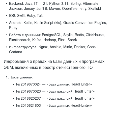
Backend:
Java 17 — 21, Python 3.11, Spring, Hibernate,
Jackson, Jersey, Junit 5, Maven, OpenTelemetry, Skaffold
IOS:
Swift, Ruby, Tuist
Android:
Kotlin, Kotlin Script (kts), Gradle Convention Plugins,
Ruby
Работа с данными:
PostgreSQL, Scylla, Redis, ClickHouse,
Elasticsearch, Kafka, Hadoop, Flink, Spark
Инфраструктура:
Nginx, Ansible, MinIo, Docker, Consul,
Grafana
Информация о правах на базы данных и программах
ЭВМ, включенных в реестр отечественного ПО
Базы данных
№ 2019670024 — «База данных HeadHunter»
№ 2019670023 — «База вакансий HeadHunter»
№ 2018620237 — «База вакансий HeadHunter»
№ 2015621803 — «База данных HeadHunter»