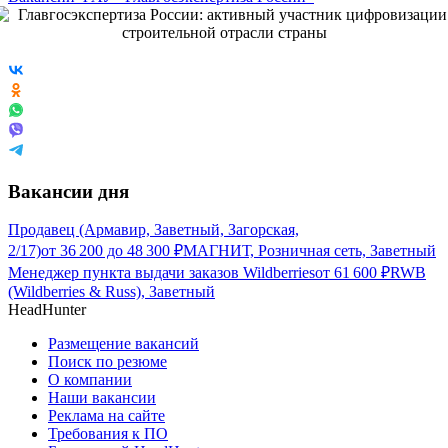
Вакансии дня
Продавец (Армавир, Заветный, Загорская,
2/17)
от
36 200
до
48 300
₽
МАГНИТ, Розничная сеть, Заветный
Менеджер пункта выдачи заказов Wildberries
от
61 600
₽
RWB
(Wildberries & Russ), Заветный
HeadHunter
Размещение вакансий
Поиск по резюме
О компании
Наши вакансии
Реклама на сайте
Требования к ПО