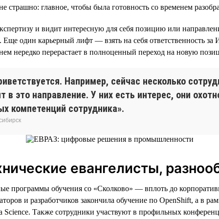
не страшно: главное, чтобы была готовность со временем разобра
кспертизу и видит интересную для себя позицию или направлен
. Еще один карьерный лифт — взять на себя ответственность за 
енем нередко перерастает в полноценный переход на новую пози
иветствуется. Например, сейчас несколько сотруд
ят в это направление. У них есть интерес, они охо
ых компетенций сотрудника».
осибирск
хнические евангелисты, разноо
ные программы обучения со «Сколково» — вплоть до корпоратив
торов и разработчиков закончила обучение по OpenShift, а в ра
 Science. Также сотрудники участвуют в профильных конференц