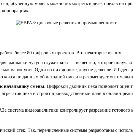
софт, обученную модель можно посмотреть в деле, поехав на прои
х корпорациях.
работе более 80 цифровых проектов. Вот некоторые из них.
ля выплавки чугуна служит кокс — вещество, которое получают 
ько марок угля. Одни из них дороже, другие дешевле. ИТ-депар
о кокса по данным об исходной смеси и рекомендует оптимальны
ик начальнику смены
. Цифровой двойник цеха позволяет оцени
 агрегатов цеха и строит производственный план в онлайн-реж
За система видеоаналитики контролирует разрезание готового м
ский стек. Так, перечисленные системы разработаны с использ