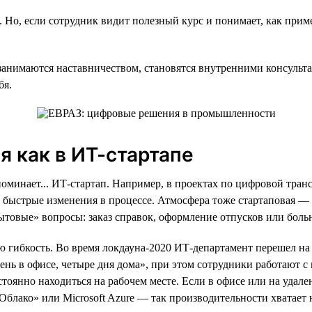
о, если сотрудник видит полезный курс и понимает, как примен
 занимаются наставничеством, становятся внутренними консульт
бя.
я как в ИТ-стартапе
оминает... ИТ-стартап. Например, в проектах по цифровой транс
 и быстрые изменения в процессе. Атмосфера тоже стартаповая —
ытовые» вопросы: заказ справок, оформление отпусков или бол
 гибкость. Во время локдауна-2020 ИТ-департамент перешел на
ень в офисе, четыре дня дома», при этом сотрудники работают с 
стоянно находиться на рабочем месте. Если в офисе или на уда
лако» или Microsoft Azure — так производительности хватает н